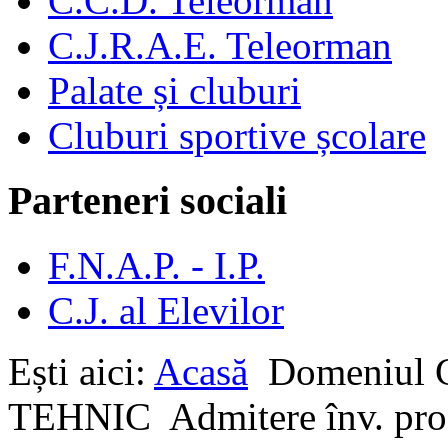
C.C.D. Teleorman
C.J.R.A.E. Teleorman
Palate și cluburi
Cluburi sportive școlare
Parteneri sociali
F.N.A.P. - I.P.
C.J. al Elevilor
Ești aici:
Acasă
Domeniul
TEHNIC
Admitere înv. pro