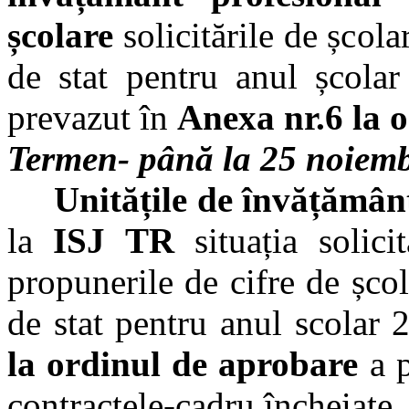
școlare
solicitările de școla
de stat pentru anul școla
prevazut în
Anexa nr.6 la 
Termen- până la 25 noiemb
Unitățile de învățământ
la
ISJ TR
situația solici
propunerile de cifre de șco
de stat pentru anul scola
la ordinul de aprobare
a p
contractele-cadru încheiate.