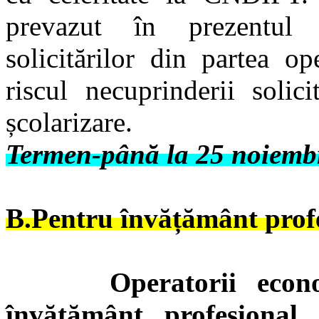
prevazut în prezentul 
solicitărilor din partea o
riscul necuprinderii solic
școlarizare.
Termen-până la 25 noiemb
B.Pentru învățământ profe
Operatorii econ
învățământ profesional 