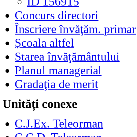
ID 156915
Concurs directori
Înscriere învăţăm. primar
Școala altfel
Starea învăţământului
Planul managerial
Gradaţia de merit
Unități conexe
C.J.Ex. Teleorman