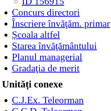
ID 156915
Concurs directori
Înscriere învăţăm. primar
Școala altfel
Starea învăţământului
Planul managerial
Gradaţia de merit
Unități conexe
C.J.Ex. Teleorman