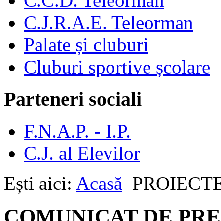
C.C.D. Teleorman
C.J.R.A.E. Teleorman
Palate și cluburi
Cluburi sportive școlare
Parteneri sociali
F.N.A.P. - I.P.
C.J. al Elevilor
Ești aici:
Acasă
PROIECTE 
COMUNICAT DE PRESĂ