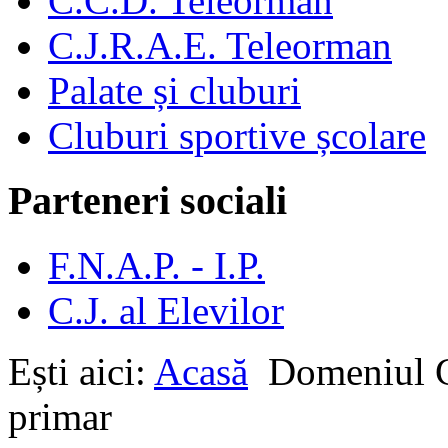
C.C.D. Teleorman
C.J.R.A.E. Teleorman
Palate și cluburi
Cluburi sportive școlare
Parteneri sociali
F.N.A.P. - I.P.
C.J. al Elevilor
Ești aici:
Acasă
Domeniul
primar