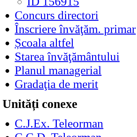
ID 156915
Concurs directori
Înscriere învăţăm. primar
Școala altfel
Starea învăţământului
Planul managerial
Gradaţia de merit
Unități conexe
C.J.Ex. Teleorman