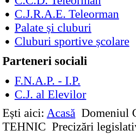
C.C.D. Teleorman
C.J.R.A.E. Teleorman
Palate și cluburi
Cluburi sportive școlare
Parteneri sociali
F.N.A.P. - I.P.
C.J. al Elevilor
Ești aici:
Acasă
Domeniul
TEHNIC
Precizări legislat