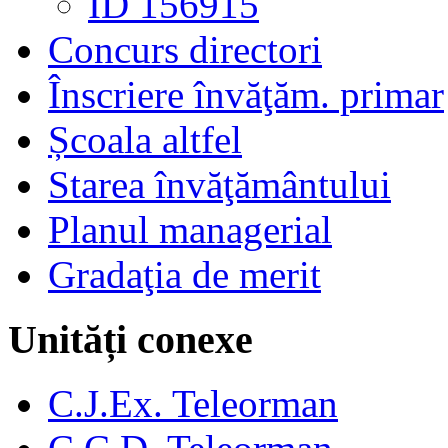
ID 156915
Concurs directori
Înscriere învăţăm. primar
Școala altfel
Starea învăţământului
Planul managerial
Gradaţia de merit
Unități conexe
C.J.Ex. Teleorman