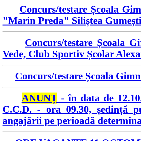
Concurs/testare Școala Gim
"Marin Preda" Siliștea Gumeșt
Concurs/testare Școala G
Vede, Club Sportiv Școlar Alex
Concurs/testare Școala Gimna
ANUNȚ
- în data de 12.10
C.C.D. - ora 09.30, ședință p
angajării pe perioadă determina