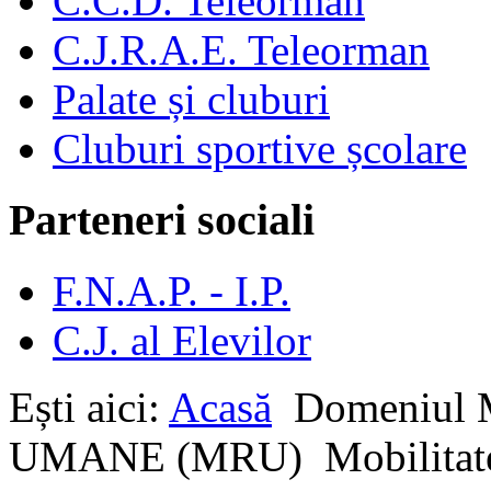
C.C.D. Teleorman
C.J.R.A.E. Teleorman
Palate și cluburi
Cluburi sportive școlare
Parteneri sociali
F.N.A.P. - I.P.
C.J. al Elevilor
Ești aici:
Acasă
Domeniu
UMANE (MRU)
Mobilitat