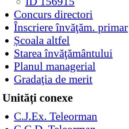
ID 156915
Concurs directori
Înscriere învăţăm. primar
Școala altfel
Starea învăţământului
Planul managerial
Gradaţia de merit
Unități conexe
C.J.Ex. Teleorman