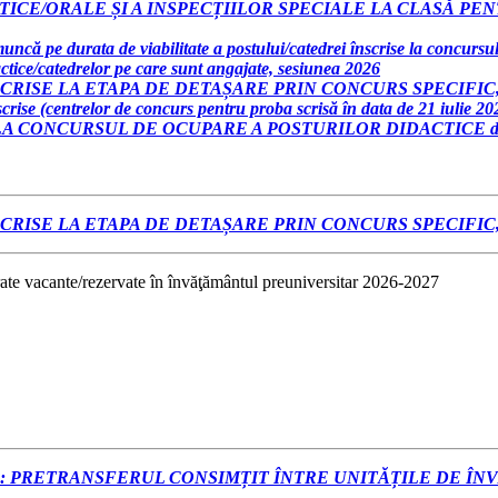
ICE/ORALE ȘI A INSPECȚIILOR SPECIALE LA CLASĂ P
ncă pe durata de viabilitate a postului/catedrei înscrise la concursu
actice/catedrelor pe care sunt angajate, sesiunea 2026
ISE LA ETAPA DE DETAȘARE PRIN CONCURS SPECIFIC, se
scrise (centrelor de concurs pentru proba scrisă în data de 21 iulie 20
A CONCURSUL DE OCUPARE A POSTURILOR DIDACTICE din
ISE LA ETAPA DE DETAȘARE PRIN CONCURS SPECIFIC, se
rate vacante/rezervate în învăţământul preuniversitar 2026-2027
E: PRETRANSFERUL CONSIMȚIT ÎNTRE UNITĂȚILE DE ÎN