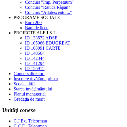
Concurs "Imp. Perpetuum"
Concurs "Raluca Râpan"
Concurs "Adolescentul..."
PROGRAME SOCIALE
Euro 200
Bani de liceu
PROIECTE ALE I.S.J.
ID 133572 ADSE
ID 105966 EDUGREAT
ID 108091 CARTE
ID 140564
ID 142344
ID 141294
ID 156915
Concurs directori
Înscriere învăţăm. primar
Școala altfel
Starea învăţământului
Planul managerial
Gradaţia de merit
Unități conexe
C.J.Ex. Teleorman
C.C.D. Teleorman