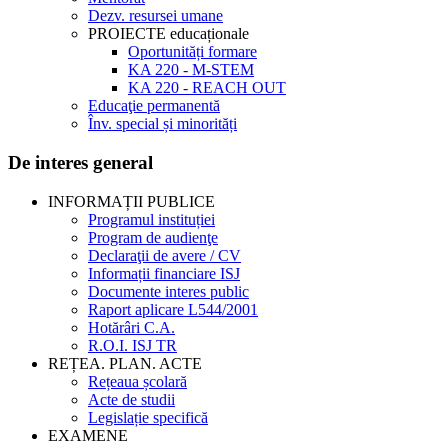
Dezv. resursei umane
PROIECTE educaționale
Oportunități formare
KA 220 - M-STEM
KA 220 - REACH OUT
Educaţie permanentă
Înv. special și minorități
De interes general
INFORMAȚII PUBLICE
Programul instituției
Program de audienţe
Declaraţii de avere / CV
Informații financiare ISJ
Documente interes public
Raport aplicare L544/2001
Hotărâri C.A.
R.O.I. ISJ TR
REȚEA. PLAN. ACTE
Rețeaua școlară
Acte de studii
Legislație specifică
EXAMENE