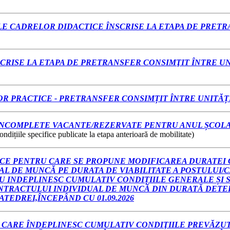
ELE CADRELOR DIDACTICE ÎNSCRISE LA ETAPA DE PRET
SCRISE LA ETAPA DE PRETRANSFER CONSIMŢIT ÎNTRE 
PRACTICE - PRETRANSFER CONSIMȚIT ÎNTRE UNITĂȚILE
PLETE VACANTE/REZERVATE PENTRU ANUL ȘCOLAR 2026-202
ndițiile specifice publicate la etapa anterioară de mobilitate)
ICE PENTRU CARE SE PROPUNE MODIFICAREA DURATEI
L DE MUNCĂ PE DURATA DE VIABILITATE A POSTULUI/CA
NU INDEPLINESC CUMULATIV CONDIȚIILE GENERALE ȘI
NTRACTULUI INDIVIDUAL DE MUNCĂ DIN DURATĂ DETER
TEDREI,ÎNCEPÂND CU 01.09.2026
CARE ÎNDEPLINESC CUMULATIV CONDIŢIILE PREVĂZUTE 