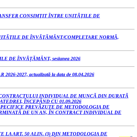
RANSFER CONSIMŢIT ÎNTRE UNITĂŢILE DE
UNITĂŢILE DE ÎNVĂŢĂMÂNT/COMPLETARE NORMĂ,
 DE ÎNVĂȚĂMÂNT, sesiunea 2026
7, actualizată la data de 08.04.2026
 CONTRACTULUI INDIVIDUAL DE MUNCĂ DIN DURATĂ
TEDREI, ÎNCEPÂND CU 01.09.2026
 SPECIFICE PREVĂZUTE DE METODOLOGIA DE
MINATĂ DE UN AN, ÎN CONTRACT INDIVIDUAL DE
LA ART. 50 ALIN. (3) DIN METODOLOGIA DE