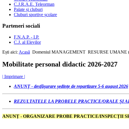
C.J.R.A.E. Teleorman
Palate și cluburi
Cluburi sportive școlare
Parteneri sociali
F.N.A.P. - I.P.
C.J. al Elevilor
Ești aici:
Acasă
Domeniul MANAGEMENT
RESURSE UMANE 
Mobilitate personal didactic 2026-2027
| Imprimare |
ANUNȚ - desfășurare ședințe de repartizare 5-6 august 2026
REZULTATELE LA PROBELE PRACTICE/ORALE ȘI ALE
ANUNȚ - ORGANIZARE PROBE PRACTICE/INSPECȚII SP