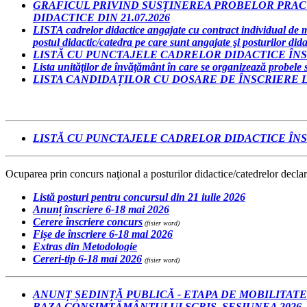
GRAFICUL PRIVIND SUSȚINEREA PROBELOR PRACT
DIDACTICE DIN 21.07.2026
LISTA cadrelor didactice angajate cu contract individual de mu
postul didactic/catedra pe care sunt angajate şi posturilor did
LISTĂ CU PUNCTAJELE CADRELOR DIDACTICE ÎNSCR
Lista unităţilor de învăţământ în care se organizează probele 
LISTA CANDIDAȚILOR CU DOSARE DE ÎNSCRIERE L
LISTĂ CU PUNCTAJELE CADRELOR DIDACTICE ÎNSCR
Ocuparea prin concurs naţional a posturilor didactice/catedrelor decla
Listă posturi pentru concursul din 21 iulie 2026
Anunț înscriere 6-18 mai 2026
Cerere înscriere concurs
(fisier word)
Fișe de înscriere 6-18 mai 2026
Extras din Metodologie
Cereri-tip 6-18 mai 2026
(fisier word)
ANUNȚ ȘEDINȚĂ PUBLICĂ - ETAPA DE MOBILITAT
BAZA CONSIMȚĂMÂNTULUI SCRIS, SESIUNEA 2026