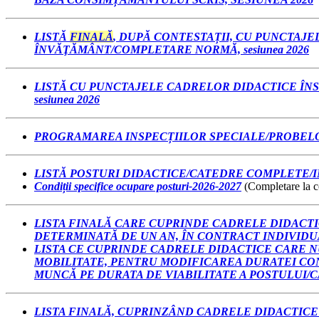
LISTĂ
FINALĂ
, DUPĂ CONTESTAȚII, CU PUNCTAJ
ÎNVĂŢĂMÂNT/COMPLETARE NORMĂ, sesiunea 2026
LISTĂ CU PUNCTAJELE CADRELOR DIDACTICE ÎN
sesiunea 2026
PROGRAMAREA INSPECȚIILOR SPECIALE/PROBELOR 
LISTĂ POSTURI DIDACTICE/CATEDRE COMPLETE/INCOM
Condiții specifice ocupare posturi-2026-2027
(Completare la co
LISTA FINALĂ CARE CUPRINDE CADRELE DIDACT
DETERMINATĂ DE UN AN, ÎN CONTRACT INDIVIDUA
LISTA CE CUPRINDE CADRELE DIDACTICE CARE 
MOBILITATE, PENTRU MODIFICAREA DURATEI CO
MUNCĂ PE DURATA DE VIABILITATE A POSTULUI/CA
LISTA FINALĂ, CUPRINZÂND CADRELE DIDACTICE 