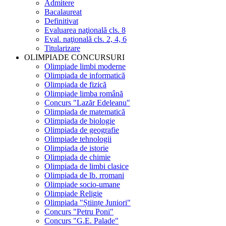
Admitere
Bacalaureat
Definitivat
Evaluarea naţională cls. 8
Eval. naţională cls. 2, 4, 6
Titularizare
OLIMPIADE CONCURSURI
Olimpiade limbi moderne
Olimpiada de informatică
Olimpiada de fizică
Olimpiade limba română
Concurs "Lazăr Edeleanu"
Olimpiada de matematică
Olimpiada de biologie
Olimpiada de geografie
Olimpiade tehnologii
Olimpiada de istorie
Olimpiada de chimie
Olimpiada de limbi clasice
Olimpiada de lb. rromani
Olimpiade socio-umane
Olimpiade Religie
Olimpiada "Științe Juniori"
Concurs "Petru Poni"
Concurs "G.E. Palade"