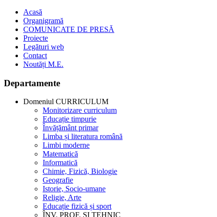
Acasă
Organigramă
COMUNICATE DE PRESĂ
Proiecte
Legături web
Contact
Noutăți M.E.
Departamente
Domeniul CURRICULUM
Monitorizare curriculum
Educație timpurie
Învățământ primar
Limba și literatura română
Limbi moderne
Matematică
Informatică
Chimie, Fizică, Biologie
Geografie
Istorie, Socio-umane
Religie, Arte
Educație fizică și sport
ÎNV. PROF. ȘI TEHNIC