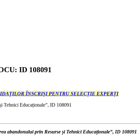
 POCU: ID 108091
IDAȚILOR ÎNSCRIȘI PENTRU SELECȚIE EXPERȚI
Tehnici Educaționale”, ID 108091
 abandonului prin Resurse și Tehnici Educaționale”, ID 108091