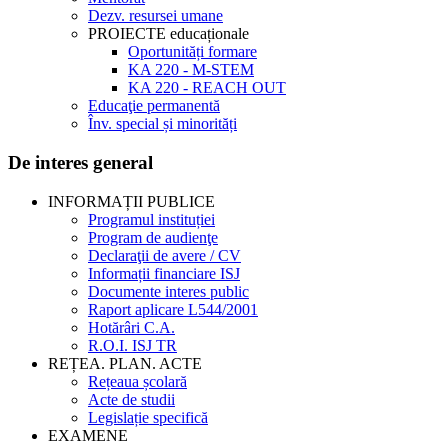
Dezv. resursei umane
PROIECTE educaționale
Oportunități formare
KA 220 - M-STEM
KA 220 - REACH OUT
Educaţie permanentă
Înv. special și minorități
De interes general
INFORMAȚII PUBLICE
Programul instituției
Program de audienţe
Declaraţii de avere / CV
Informații financiare ISJ
Documente interes public
Raport aplicare L544/2001
Hotărâri C.A.
R.O.I. ISJ TR
REȚEA. PLAN. ACTE
Rețeaua școlară
Acte de studii
Legislație specifică
EXAMENE