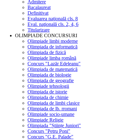
Admitere
Bacalaureat
Definitivat
Evaluarea naţională cls. 8
Eval. naţională cls. 2, 4, 6
Titularizare
OLIMPIADE CONCURSURI
Olimpiade limbi moderne
Olimpiada de informatică
Olimpiada de fizică
Olimpiade limba română
Concurs "Lazăr Edeleanu"
Olimpiada de matematică
Olimpiada de biologie
Olimpiada de geografie
Olimpiade tehnologii
Olimpiada de istorie
Olimpiada de chimie
Olimpiada de limbi clasice
Olimpiada de lb. rromani
Olimpiade socio-umane
Olimpiade Religie
Olimpiada "Științe Juniori"
Concurs "Petru Poni"
Concurs "G.E. Palade"