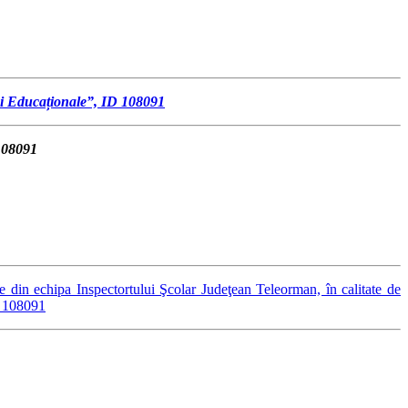
ci Educaționale”, ID 108091
108091
ate din echipa Inspectortului Şcolar Judeţean Teleorman, în calitate de
D 108091