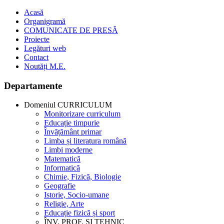
Acasă
Organigramă
COMUNICATE DE PRESĂ
Proiecte
Legături web
Contact
Noutăți M.E.
Departamente
Domeniul CURRICULUM
Monitorizare curriculum
Educație timpurie
Învățământ primar
Limba și literatura română
Limbi moderne
Matematică
Informatică
Chimie, Fizică, Biologie
Geografie
Istorie, Socio-umane
Religie, Arte
Educație fizică și sport
ÎNV. PROF. ȘI TEHNIC