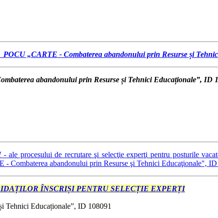
8.2019 POCU „CARTE - Combaterea abandonului prin Resurse și Tehni
baterea abandonului prin Resurse și Tehnici Educaționale”, ID 
I
- ale procesului de recrutare şi selecţie experţi pentru posturile vac
TE - Combaterea abandonului prin Resurse şi Tehnici Educaţionale", I
IDAȚILOR ÎNSCRIȘI PENTRU SELECȚIE EXPERȚI
Tehnici Educaționale”, ID 108091