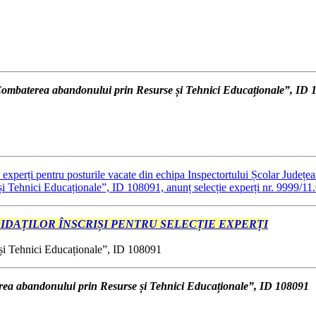
baterea abandonului prin Resurse și Tehnici Educaționale”, ID 
e experți pentru posturile vacate din echipa Inspectortului Școlar Județea
ehnici Educaționale”, ID 108091, anunț selecție experți nr. 9999/11
IDAȚILOR ÎNSCRIȘI PENTRU SELECȚIE EXPERȚI
Tehnici Educaționale”, ID 108091
 abandonului prin Resurse și Tehnici Educaționale”, ID 108091