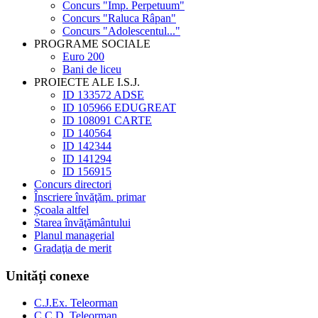
Concurs "Imp. Perpetuum"
Concurs "Raluca Râpan"
Concurs "Adolescentul..."
PROGRAME SOCIALE
Euro 200
Bani de liceu
PROIECTE ALE I.S.J.
ID 133572 ADSE
ID 105966 EDUGREAT
ID 108091 CARTE
ID 140564
ID 142344
ID 141294
ID 156915
Concurs directori
Înscriere învăţăm. primar
Școala altfel
Starea învăţământului
Planul managerial
Gradaţia de merit
Unități conexe
C.J.Ex. Teleorman
C.C.D. Teleorman