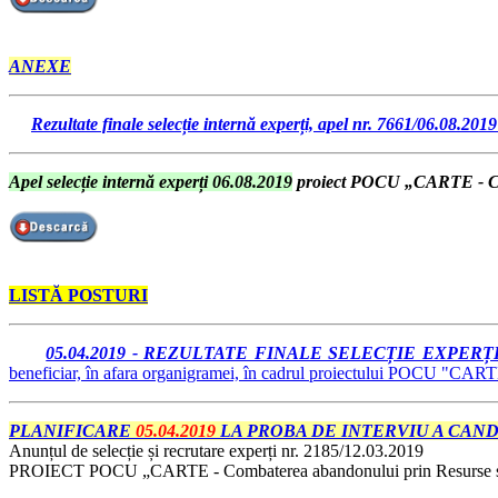
ANEXE
Rezultate finale selecție internă experți, apel nr. 7661/06.0
Apel selecție internă experți 06.08.2019
proiect POCU „CARTE - Com
LISTĂ POSTURI
05.04.2019 - REZULTATE FINALE SELECȚIE EXPERȚ
beneficiar, în afara organigramei, în cadrul proiectului POCU "CAR
PLANIFICARE
05.04.2019
LA PROBA DE INTERVIU A CAND
Anunțul de selecție și recrutare experți nr. 2185/12.03.2019
PROIECT POCU „CARTE - Combaterea abandonului prin Resurse și 