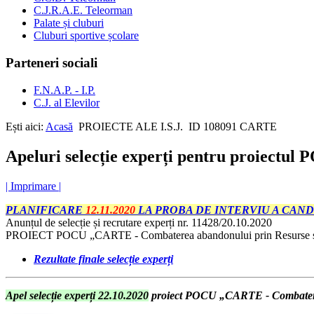
C.J.R.A.E. Teleorman
Palate și cluburi
Cluburi sportive școlare
Parteneri sociali
F.N.A.P. - I.P.
C.J. al Elevilor
Ești aici:
Acasă
PROIECTE ALE I.S.J.
ID 108091 CARTE
Apeluri selecție experți pentru proiectul
| Imprimare |
PLANIFICARE
12.11.2020
LA PROBA DE INTERVIU A CAND
Anunțul de selecție și recrutare experți nr. 11428/20.10.2020
PROIECT POCU „CARTE - Combaterea abandonului prin Resurse și 
Rezultate finale selecție experți
Apel selecție experți 22.10.2020
proiect POCU „CARTE - Combaterea