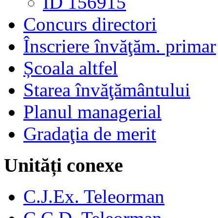
ID 156915
Concurs directori
Înscriere învăţăm. primar
Școala altfel
Starea învăţământului
Planul managerial
Gradaţia de merit
Unități conexe
C.J.Ex. Teleorman