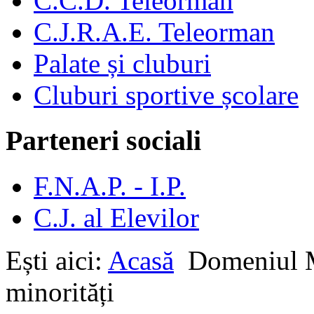
C.C.D. Teleorman
C.J.R.A.E. Teleorman
Palate și cluburi
Cluburi sportive școlare
Parteneri sociali
F.N.A.P. - I.P.
C.J. al Elevilor
Ești aici:
Acasă
Domeniu
minorități