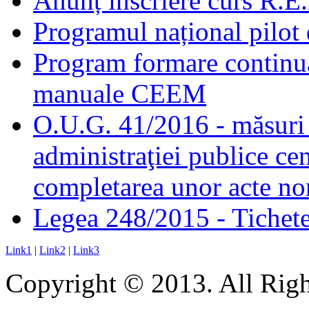
Anunț înscriere curs R.E
Programul național pilot 
Program formare continuă
manuale CEEM
O.U.G. 41/2016 - măsuri d
administraţiei publice cen
completarea unor acte no
Legea 248/2015 - Tichete 
Link1
|
Link2
|
Link3
Copyright © 2013. All Righ