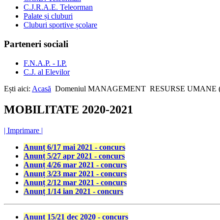
C.J.R.A.E. Teleorman
Palate și cluburi
Cluburi sportive școlare
Parteneri sociali
F.N.A.P. - I.P.
C.J. al Elevilor
Ești aici:
Acasă
Domeniul MANAGEMENT
RESURSE UMANE 
MOBILITATE 2020-2021
| Imprimare |
Anunț 6/17 mai 2021 - concurs
Anunț 5/27 apr 2021 - concurs
Anunț 4/26 mar 2021 - concurs
Anunț 3/23 mar 2021 - concurs
Anunț 2/12 mar 2021 - concurs
Anunț 1/14 ian 2021 - concurs
Anunț 15/21 dec 2020 - concurs