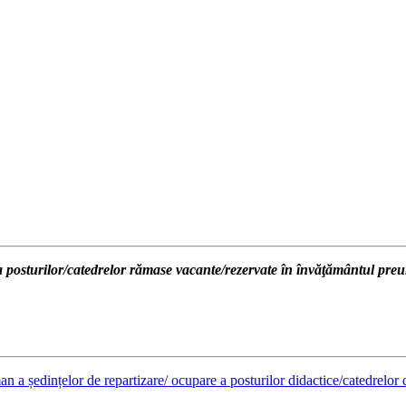
 posturilor/catedrelor rămase vacante/rezervate în învăţământul p
n a ședințelor de repartizare/ ocupare a posturilor didactice/catedrelor d