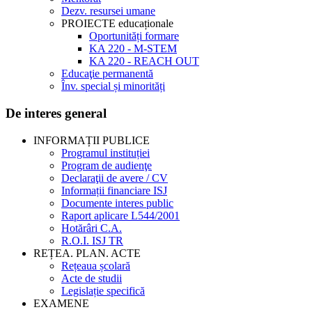
Dezv. resursei umane
PROIECTE educaționale
Oportunități formare
KA 220 - M-STEM
KA 220 - REACH OUT
Educaţie permanentă
Înv. special și minorități
De interes general
INFORMAȚII PUBLICE
Programul instituției
Program de audienţe
Declaraţii de avere / CV
Informații financiare ISJ
Documente interes public
Raport aplicare L544/2001
Hotărâri C.A.
R.O.I. ISJ TR
REȚEA. PLAN. ACTE
Rețeaua școlară
Acte de studii
Legislație specifică
EXAMENE