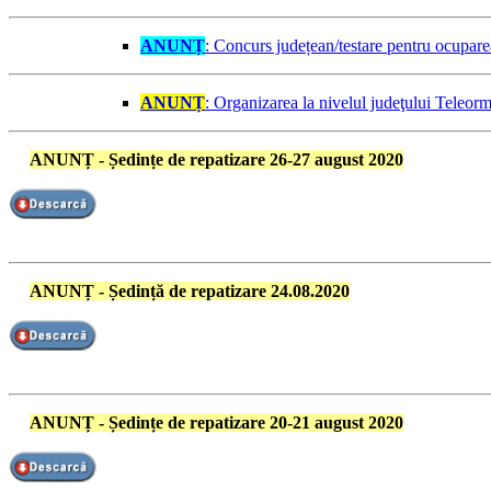
ANUNȚ
: Concurs județean/testare pentru ocuparea
ANUNȚ
: Organizarea la nivelul judeţului Teleorm
ANUNȚ - Ședințe de repatizare 26-27 august 2020
ANUNȚ - Ședință de repatizare 24.08.2020
ANUNȚ - Ședințe de repatizare 20-21 august 2020