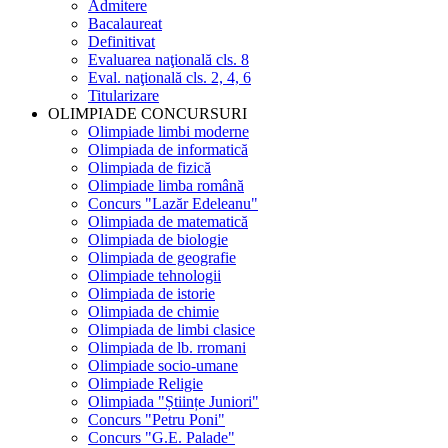
Admitere
Bacalaureat
Definitivat
Evaluarea naţională cls. 8
Eval. naţională cls. 2, 4, 6
Titularizare
OLIMPIADE CONCURSURI
Olimpiade limbi moderne
Olimpiada de informatică
Olimpiada de fizică
Olimpiade limba română
Concurs "Lazăr Edeleanu"
Olimpiada de matematică
Olimpiada de biologie
Olimpiada de geografie
Olimpiade tehnologii
Olimpiada de istorie
Olimpiada de chimie
Olimpiada de limbi clasice
Olimpiada de lb. rromani
Olimpiade socio-umane
Olimpiade Religie
Olimpiada "Științe Juniori"
Concurs "Petru Poni"
Concurs "G.E. Palade"