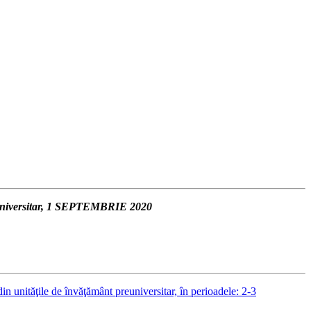
reuniversitar, 1 SEPTEMBRIE 2020
in unităţile de învăţământ preuniversitar, în perioadele: 2-3