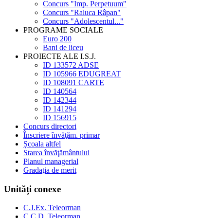
Concurs "Imp. Perpetuum"
Concurs "Raluca Râpan"
Concurs "Adolescentul..."
PROGRAME SOCIALE
Euro 200
Bani de liceu
PROIECTE ALE I.S.J.
ID 133572 ADSE
ID 105966 EDUGREAT
ID 108091 CARTE
ID 140564
ID 142344
ID 141294
ID 156915
Concurs directori
Înscriere învăţăm. primar
Școala altfel
Starea învăţământului
Planul managerial
Gradaţia de merit
Unități conexe
C.J.Ex. Teleorman
C.C.D. Teleorman