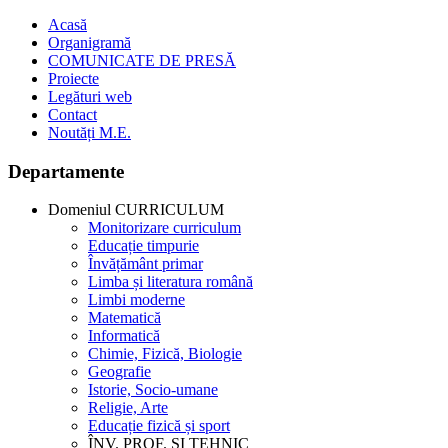
Acasă
Organigramă
COMUNICATE DE PRESĂ
Proiecte
Legături web
Contact
Noutăți M.E.
Departamente
Domeniul CURRICULUM
Monitorizare curriculum
Educație timpurie
Învățământ primar
Limba și literatura română
Limbi moderne
Matematică
Informatică
Chimie, Fizică, Biologie
Geografie
Istorie, Socio-umane
Religie, Arte
Educație fizică și sport
ÎNV. PROF. ȘI TEHNIC