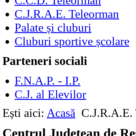
C.C.D. Teleorman
C.J.R.A.E. Teleorman
Palate și cluburi
Cluburi sportive școlare
Parteneri sociali
F.N.A.P. - I.P.
C.J. al Elevilor
Ești aici:
Acasă
C.J.R.A.E.
Centrul Județean de Res