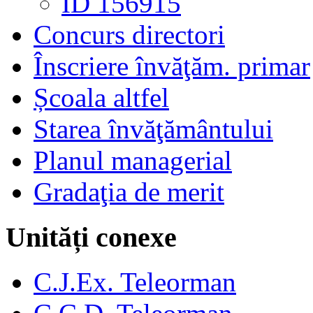
ID 156915
Concurs directori
Înscriere învăţăm. primar
Școala altfel
Starea învăţământului
Planul managerial
Gradaţia de merit
Unități conexe
C.J.Ex. Teleorman