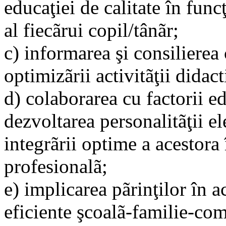
educaţiei de calitate în func
al fiecãrui copil/tânãr;
c) informarea şi consilierea 
optimizãrii activitãţii didac
d) colaborarea cu factorii ed
dezvoltarea personalitãţii el
integrãrii optime a acestora 
profesionalã;
e) implicarea pãrinţilor în ac
eficiente şcoalã-familie-com