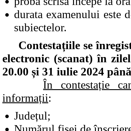
proba scrisă începe la ora
durata examenului este d
subiectelor.
Contestațiile se înregist
electronic (scanat) în zil
20.00 și 31 iulie 2024 până
În contestație ca
informații
:
Județul;
Numărul fișei de înscrier