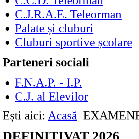
C.C.D. Teleorman
C.J.R.A.E. Teleorman
Palate și cluburi
Cluburi sportive școlare
Parteneri sociali
F.N.A.P. - I.P.
C.J. al Elevilor
Ești aici:
Acasă
EXAMEN
DEFINITIVAT 2026