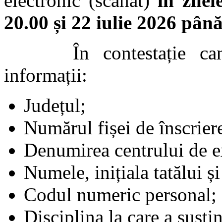
electronic (scanat)
în zile
20.00 și 22 iulie 2026 până
În contestație candid
informații:
Județul;
Numărul fișei de înscrier
Denumirea centrului de 
Numele, inițiala tatălui ș
Codul numeric personal;
Disciplina la care a susți