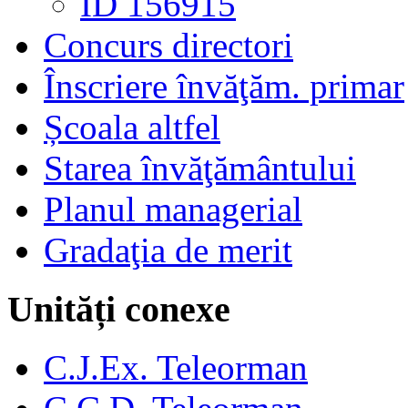
ID 156915
Concurs directori
Înscriere învăţăm. primar
Școala altfel
Starea învăţământului
Planul managerial
Gradaţia de merit
Unități conexe
C.J.Ex. Teleorman