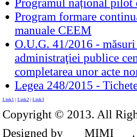
Programul național pilot 
Program formare continuă
manuale CEEM
O.U.G. 41/2016 - măsuri d
administraţiei publice cen
completarea unor acte no
Legea 248/2015 - Tichete 
Link1
|
Link2
|
Link3
Copyright © 2013. All Righ
Designed by ___MIMI___.