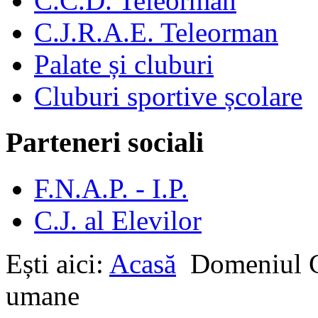
C.C.D. Teleorman
C.J.R.A.E. Teleorman
Palate și cluburi
Cluburi sportive școlare
Parteneri sociali
F.N.A.P. - I.P.
C.J. al Elevilor
Ești aici:
Acasă
Domeniul
umane