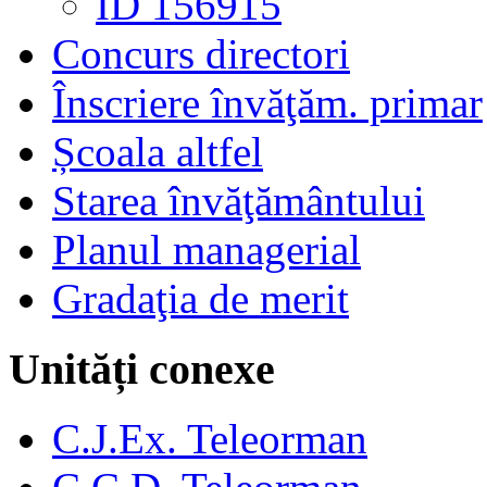
ID 156915
Concurs directori
Înscriere învăţăm. primar
Școala altfel
Starea învăţământului
Planul managerial
Gradaţia de merit
Unități conexe
C.J.Ex. Teleorman