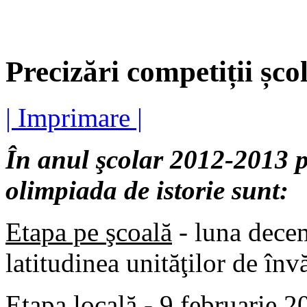
Precizări competiții școl
| Imprimare |
În anul şcolar 2012-2013 p
olimpiada de istorie sunt:
Etapa pe şcoală
- luna decem
latitudinea unităţilor de în
Etapa locală
- 9 februarie 2