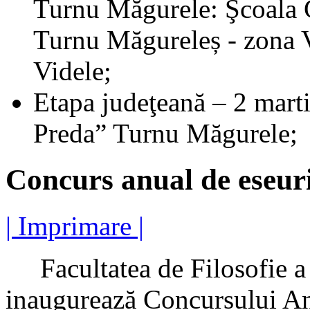
Turnu Măgurele: Şcoala 
Turnu Măgureleș - zona V
Videle;
Etapa judeţeană – 2 mart
Preda” Turnu Măgurele;
Concurs anual de eseuri 
| Imprimare |
Facultatea de Filosofie a U
inaugurează Concursului An