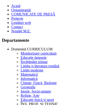
Acasă
Organigramă
COMUNICATE DE PRESĂ
Proiecte
Legături web
Contact
Noutăți M.E.
Departamente
Domeniul CURRICULUM
Monitorizare curriculum
Educație timpurie
Învățământ primar
Limba și literatura română
Limbi moderne
Matematică
Informatică
Chimie, Fizică, Biologie
Geografie
Istorie, Socio-umane
Religie, Arte
Educație fizică și sport
ÎNV. PROF. ȘI TEHNIC