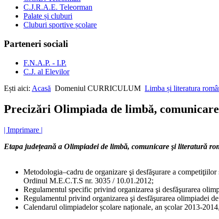
C.J.R.A.E. Teleorman
Palate și cluburi
Cluburi sportive școlare
Parteneri sociali
F.N.A.P. - I.P.
C.J. al Elevilor
Ești aici:
Acasă
Domeniul CURRICULUM
Limba și literatura rom
Precizări Olimpiada de limbă, comunicare 
| Imprimare |
Etapa județeană a Olimpiadei de limbă, comunicare şi literatură ro
Metodologia–cadru de organizare şi desfăşurare a competiţiilor şc
Ordinul M.E.C.T.S nr. 3035 / 10.01.2012;
Regulamentul specific privind organizarea şi desfăşurarea olim
Regulamentul privind organizarea şi desfăşurarea olimpiadei de 
Calendarul olimpiadelor școlare naționale, an școlar 2013-2014