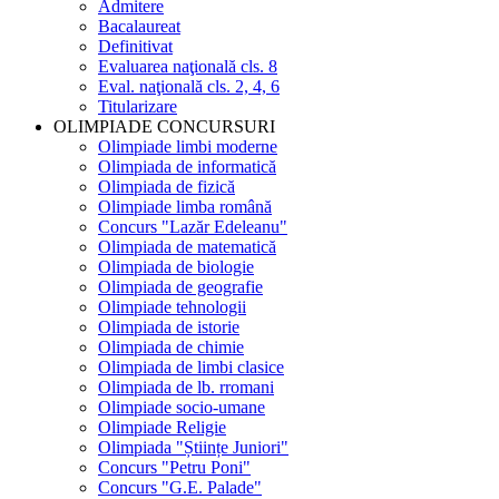
Admitere
Bacalaureat
Definitivat
Evaluarea naţională cls. 8
Eval. naţională cls. 2, 4, 6
Titularizare
OLIMPIADE CONCURSURI
Olimpiade limbi moderne
Olimpiada de informatică
Olimpiada de fizică
Olimpiade limba română
Concurs "Lazăr Edeleanu"
Olimpiada de matematică
Olimpiada de biologie
Olimpiada de geografie
Olimpiade tehnologii
Olimpiada de istorie
Olimpiada de chimie
Olimpiada de limbi clasice
Olimpiada de lb. rromani
Olimpiade socio-umane
Olimpiade Religie
Olimpiada "Științe Juniori"
Concurs "Petru Poni"
Concurs "G.E. Palade"