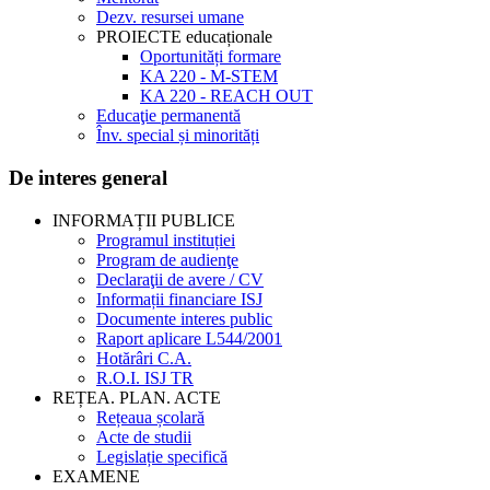
Dezv. resursei umane
PROIECTE educaționale
Oportunități formare
KA 220 - M-STEM
KA 220 - REACH OUT
Educaţie permanentă
Înv. special și minorități
De interes general
INFORMAȚII PUBLICE
Programul instituției
Program de audienţe
Declaraţii de avere / CV
Informații financiare ISJ
Documente interes public
Raport aplicare L544/2001
Hotărâri C.A.
R.O.I. ISJ TR
REȚEA. PLAN. ACTE
Rețeaua școlară
Acte de studii
Legislație specifică
EXAMENE