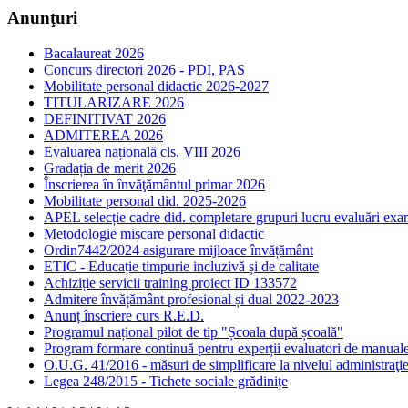
Anunţuri
Bacalaureat 2026
Concurs directori 2026 - PDI, PAS
Mobilitate personal didactic 2026-2027
TITULARIZARE 2026
DEFINITIVAT 2026
ADMITEREA 2026
Evaluarea națională cls. VIII 2026
Gradația de merit 2026
Înscrierea în învăţământul primar 2026
Mobilitate personal did. 2025-2026
APEL selecție cadre did. completare grupuri lucru evaluări ex
Metodologie mișcare personal didactic
Ordin7442/2024 asigurare mijloace învățământ
ETIC - Educație timpurie incluzivă și de calitate
Achiziție servicii training proiect ID 133572
Admitere învățământ profesional și dual 2022-2023
Anunț înscriere curs R.E.D.
Programul național pilot de tip "Școala după școală"
Program formare continuă pentru experții evaluatori de manu
O.U.G. 41/2016 - măsuri de simplificare la nivelul administraţie
Legea 248/2015 - Tichete sociale grădinițe