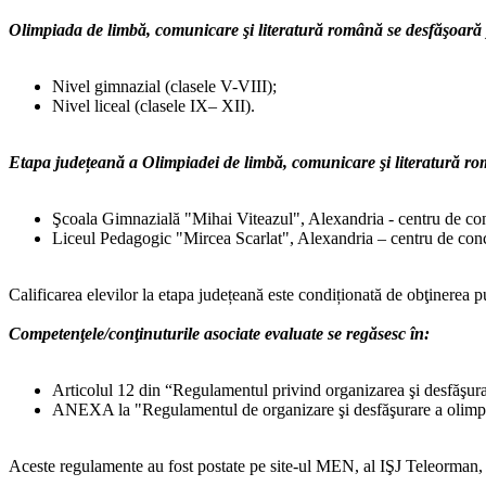
Olimpiada de limbă, comunicare şi literatură română se desfăşoară 
Nivel gimnazial (clasele V-VIII);
Nivel liceal (clasele IX– XII).
Etapa județeană a Olimpiadei de limbă, comunicare şi literatură româ
Şcoala Gimnazială "Mihai Viteazul", Alexandria - centru de con
Liceul Pedagogic "Mircea Scarlat", Alexandria – centru de concu
Calificarea elevilor la etapa județeană este condiționată de obţinerea 
Competenţele/conţinuturile asociate evaluate se regăsesc în:
Articolul 12 din “Regulamentul privind organizarea şi desfăşur
ANEXA la "Regulamentul de organizare şi desfăşurare a olimpia
Aceste regulamente au fost postate pe site-ul MEN, al IŞJ Teleorman, 