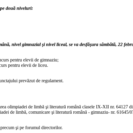
pe două niveluri:
nă, nivel gimnazial şi nivel liceal, se va desfăşura sâmbătă, 22 febr
curs pentru elevii de gimnaziu;
rs pentru elevii de liceu.
punctajului prevăzut de regulament.
area olimpiadei de limbă şi literatură română clasele IX-XII nr. 64127 
dei de limbă, comunicare şi literatură română - gimnaziu- nr. 61645/
precum şi pe forumul directorilor.