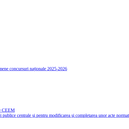
amene concursuri naționale 2025-2026
ale CEEM
i publice centrale şi pentru modificarea şi completarea unor acte norma