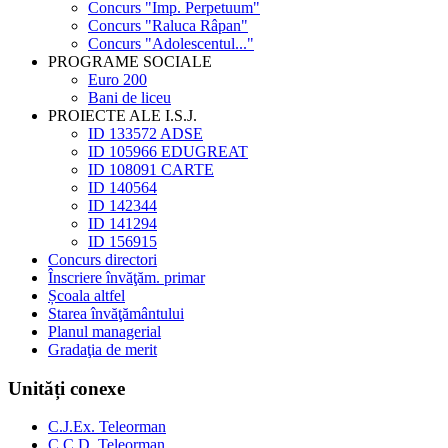
Concurs "Imp. Perpetuum"
Concurs "Raluca Râpan"
Concurs "Adolescentul..."
PROGRAME SOCIALE
Euro 200
Bani de liceu
PROIECTE ALE I.S.J.
ID 133572 ADSE
ID 105966 EDUGREAT
ID 108091 CARTE
ID 140564
ID 142344
ID 141294
ID 156915
Concurs directori
Înscriere învăţăm. primar
Școala altfel
Starea învăţământului
Planul managerial
Gradaţia de merit
Unități conexe
C.J.Ex. Teleorman
C.C.D. Teleorman