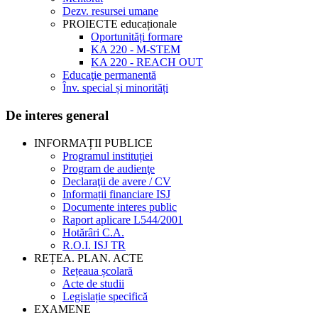
Dezv. resursei umane
PROIECTE educaționale
Oportunități formare
KA 220 - M-STEM
KA 220 - REACH OUT
Educaţie permanentă
Înv. special și minorități
De interes general
INFORMAȚII PUBLICE
Programul instituției
Program de audienţe
Declaraţii de avere / CV
Informații financiare ISJ
Documente interes public
Raport aplicare L544/2001
Hotărâri C.A.
R.O.I. ISJ TR
REȚEA. PLAN. ACTE
Rețeaua școlară
Acte de studii
Legislație specifică
EXAMENE