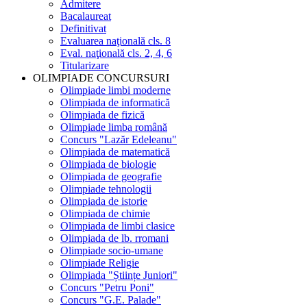
Admitere
Bacalaureat
Definitivat
Evaluarea naţională cls. 8
Eval. naţională cls. 2, 4, 6
Titularizare
OLIMPIADE CONCURSURI
Olimpiade limbi moderne
Olimpiada de informatică
Olimpiada de fizică
Olimpiade limba română
Concurs "Lazăr Edeleanu"
Olimpiada de matematică
Olimpiada de biologie
Olimpiada de geografie
Olimpiade tehnologii
Olimpiada de istorie
Olimpiada de chimie
Olimpiada de limbi clasice
Olimpiada de lb. rromani
Olimpiade socio-umane
Olimpiade Religie
Olimpiada "Științe Juniori"
Concurs "Petru Poni"
Concurs "G.E. Palade"