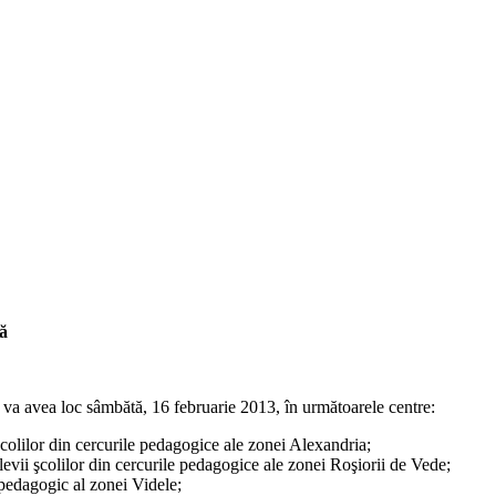
că
a avea loc sâmbătă, 16 februarie 2013, în următoarele centre:
colilor din cercurile pedagogice ale zonei Alexandria;
vii şcolilor din cercurile pedagogice ale zonei Roşiorii de Vede;
 pedagogic al zonei Videle;