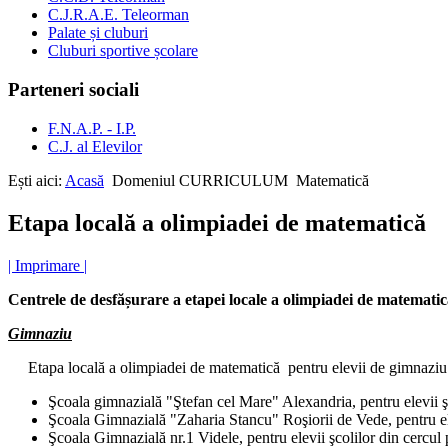
C.J.R.A.E. Teleorman
Palate și cluburi
Cluburi sportive școlare
Parteneri sociali
F.N.A.P. - I.P.
C.J. al Elevilor
Ești aici:
Acasă
Domeniul CURRICULUM
Matematică
Etapa locală a olimpiadei de matematică
| Imprimare |
Centrele de desfășurare a etapei locale a olimpiadei de matemati
Gimnaziu
Etapa locală a olimpiadei de matematică pentru elevii de gimnaziu v
Şcoala gimnazială "Ştefan cel Mare" Alexandria, pentru elevii ş
Şcoala Gimnazială "Zaharia Stancu" Roşiorii de Vede, pentru ele
Şcoala Gimnazială nr.1 Videle, pentru elevii şcolilor din cercul