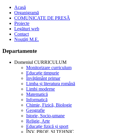
Acasă
Organigramă
COMUNICATE DE PRESĂ
Proiecte
Legături web
Contact
Noutăți M.E.
Departamente
Domeniul CURRICULUM
Monitorizare curriculum
Educație timpurie
Învățământ primar
Limba și literatura română
Limbi moderne
Matematică
Informatică
Chimie, Fizică, Biologie
Geografie
Istorie, Socio-umane
Religie, Arte
Educație fizică și sport
ÎNV. PROF. ȘI TEHNIC