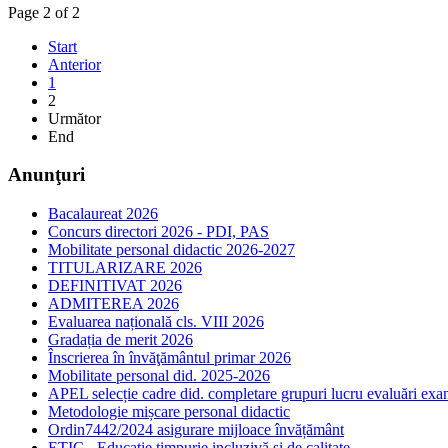
Page 2 of 2
Start
Anterior
1
2
Următor
End
Anunţuri
Bacalaureat 2026
Concurs directori 2026 - PDI, PAS
Mobilitate personal didactic 2026-2027
TITULARIZARE 2026
DEFINITIVAT 2026
ADMITEREA 2026
Evaluarea națională cls. VIII 2026
Gradația de merit 2026
Înscrierea în învăţământul primar 2026
Mobilitate personal did. 2025-2026
APEL selecție cadre did. completare grupuri lucru evaluări ex
Metodologie mișcare personal didactic
Ordin7442/2024 asigurare mijloace învățământ
ETIC - Educație timpurie incluzivă și de calitate