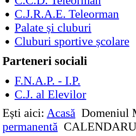
C.C.D. Teleorman
C.J.R.A.E. Teleorman
Palate și cluburi
Cluburi sportive școlare
Parteneri sociali
F.N.A.P. - I.P.
C.J. al Elevilor
Ești aici:
Acasă
Domeniu
permanentă
CALENDARUL