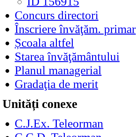
ID 156915
Concurs directori
Înscriere învăţăm. primar
Școala altfel
Starea învăţământului
Planul managerial
Gradaţia de merit
Unități conexe
C.J.Ex. Teleorman