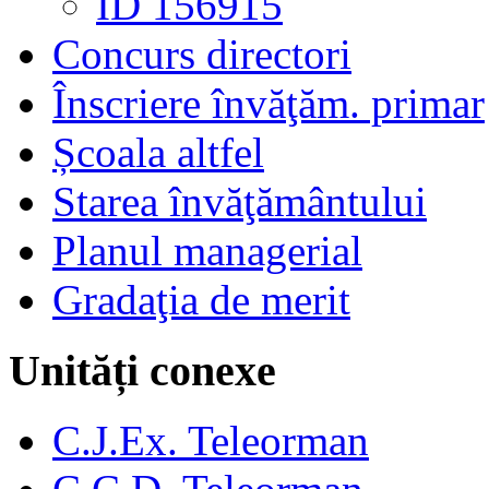
ID 156915
Concurs directori
Înscriere învăţăm. primar
Școala altfel
Starea învăţământului
Planul managerial
Gradaţia de merit
Unități conexe
C.J.Ex. Teleorman