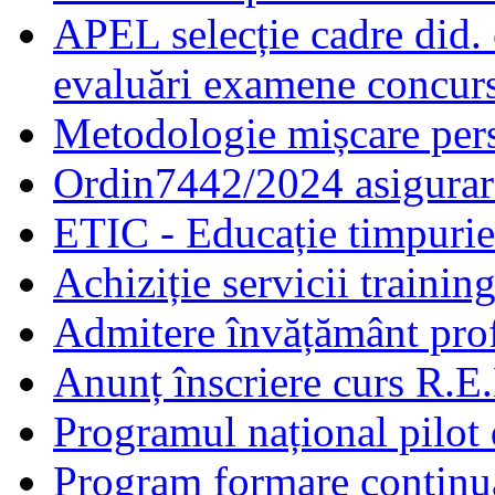
APEL selecție cadre did.
evaluări examene concur
Metodologie mișcare pers
Ordin7442/2024 asigurar
ETIC - Educație timpurie 
Achiziție servicii traini
Admitere învățământ prof
Anunț înscriere curs R.E
Programul național pilot 
Program formare continuă