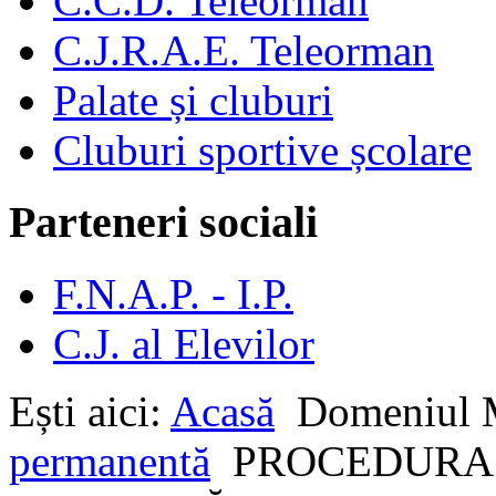
C.C.D. Teleorman
C.J.R.A.E. Teleorman
Palate și cluburi
Cluburi sportive școlare
Parteneri sociali
F.N.A.P. - I.P.
C.J. al Elevilor
Ești aici:
Acasă
Domeniu
permanentă
PROCEDURA 