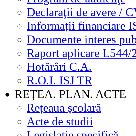
Declaraţii de avere / 
Informații financiare I
Documente interes pub
Raport aplicare L544/
Hotărâri C.A.
R.O.I. ISJ TR
REȚEA. PLAN. ACTE
Rețeaua școlară
Acte de studii
Legislație specifică