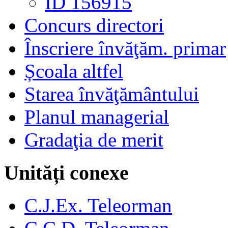
ID 156915
Concurs directori
Înscriere învăţăm. primar
Școala altfel
Starea învăţământului
Planul managerial
Gradaţia de merit
Unități conexe
C.J.Ex. Teleorman