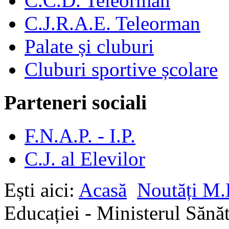
C.C.D. Teleorman
C.J.R.A.E. Teleorman
Palate și cluburi
Cluburi sportive școlare
Parteneri sociali
F.N.A.P. - I.P.
C.J. al Elevilor
Ești aici:
Acasă
Noutăți M.
Educației - Ministerul Sănăt