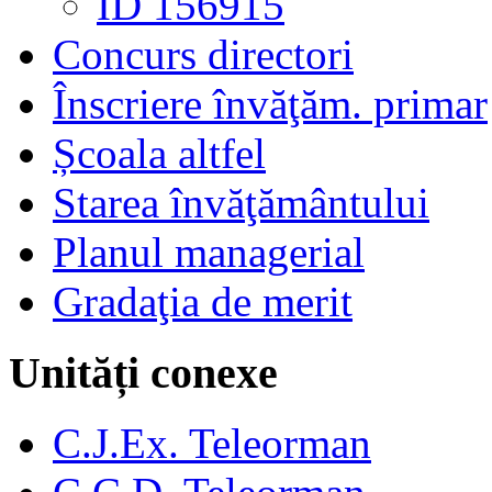
ID 156915
Concurs directori
Înscriere învăţăm. primar
Școala altfel
Starea învăţământului
Planul managerial
Gradaţia de merit
Unități conexe
C.J.Ex. Teleorman