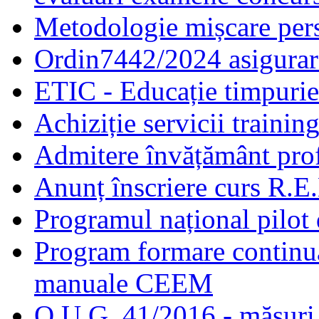
Metodologie mișcare pers
Ordin7442/2024 asigurar
ETIC - Educație timpurie 
Achiziție servicii traini
Admitere învățământ prof
Anunț înscriere curs R.E
Programul național pilot 
Program formare continuă
manuale CEEM
O.U.G. 41/2016 - măsuri d