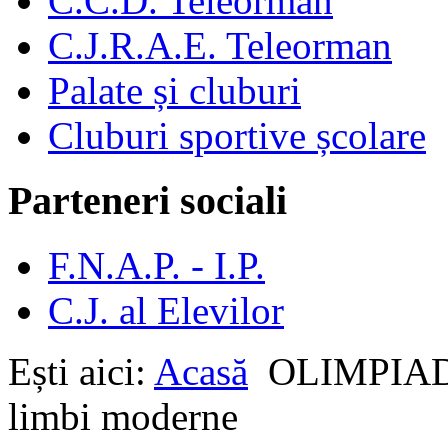
C.C.D. Teleorman
C.J.R.A.E. Teleorman
Palate și cluburi
Cluburi sportive școlare
Parteneri sociali
F.N.A.P. - I.P.
C.J. al Elevilor
Ești aici:
Acasă
OLIMPIA
limbi moderne