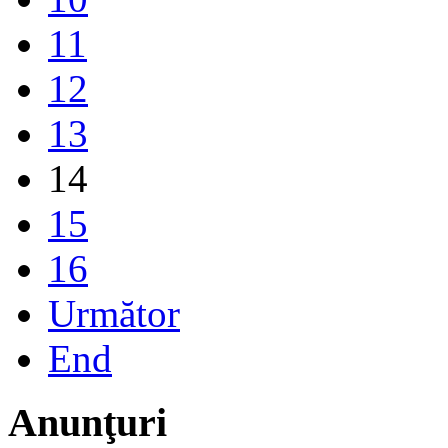
11
12
13
14
15
16
Următor
End
Anunţuri