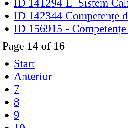
ID 141294 E_Sistem Cali
ID 142344 Competenţe di
ID 156915 - Competențe p
Page 14 of 16
Start
Anterior
7
8
9
10