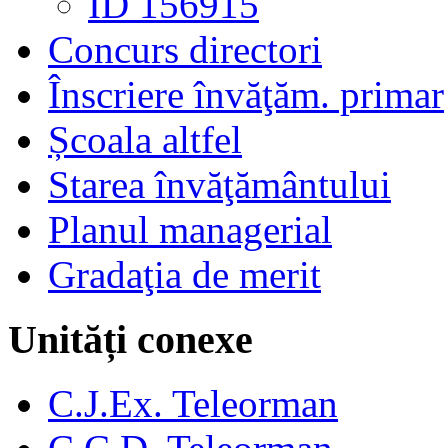
ID 156915
Concurs directori
Înscriere învăţăm. primar
Școala altfel
Starea învăţământului
Planul managerial
Gradaţia de merit
Unități conexe
C.J.Ex. Teleorman