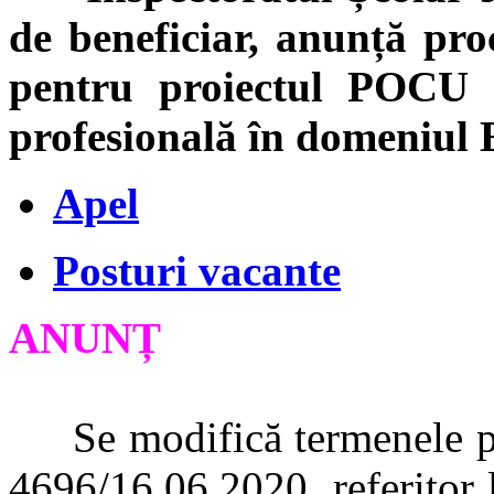
de beneficiar, anunță proc
pentru proiectul POCU „
profesională în domeni
Apel
Posturi vacante
ANUNȚ
Se modifică termenele prev
4696/16.06.2020, referitor la