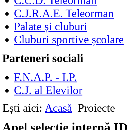
C.C.D. Teleorman
C.J.R.A.E. Teleorman
Palate și cluburi
Cluburi sportive școlare
Parteneri sociali
F.N.A.P. - I.P.
C.J. al Elevilor
Ești aici:
Acasă
Proiecte
Apel selecție internă I