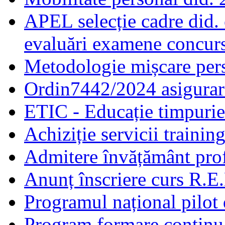
APEL selecție cadre did.
evaluări examene concur
Metodologie mișcare pers
Ordin7442/2024 asigurar
ETIC - Educație timpurie 
Achiziție servicii traini
Admitere învățământ prof
Anunț înscriere curs R.E
Programul național pilot 
Program formare continuă