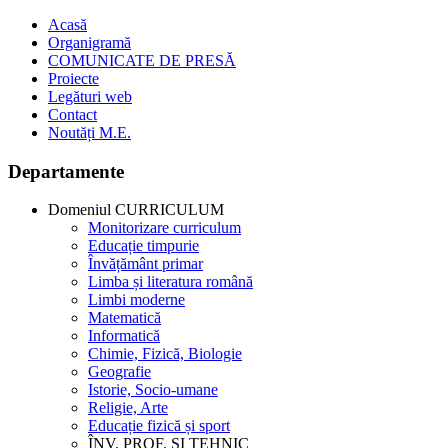
Acasă
Organigramă
COMUNICATE DE PRESĂ
Proiecte
Legături web
Contact
Noutăți M.E.
Departamente
Domeniul CURRICULUM
Monitorizare curriculum
Educație timpurie
Învățământ primar
Limba și literatura română
Limbi moderne
Matematică
Informatică
Chimie, Fizică, Biologie
Geografie
Istorie, Socio-umane
Religie, Arte
Educație fizică și sport
ÎNV. PROF. ȘI TEHNIC