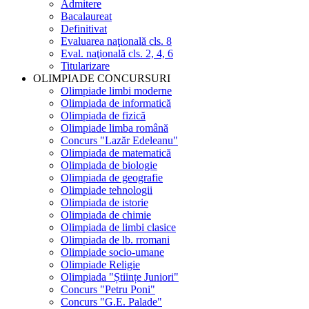
Admitere
Bacalaureat
Definitivat
Evaluarea naţională cls. 8
Eval. naţională cls. 2, 4, 6
Titularizare
OLIMPIADE CONCURSURI
Olimpiade limbi moderne
Olimpiada de informatică
Olimpiada de fizică
Olimpiade limba română
Concurs "Lazăr Edeleanu"
Olimpiada de matematică
Olimpiada de biologie
Olimpiada de geografie
Olimpiade tehnologii
Olimpiada de istorie
Olimpiada de chimie
Olimpiada de limbi clasice
Olimpiada de lb. rromani
Olimpiade socio-umane
Olimpiade Religie
Olimpiada "Științe Juniori"
Concurs "Petru Poni"
Concurs "G.E. Palade"