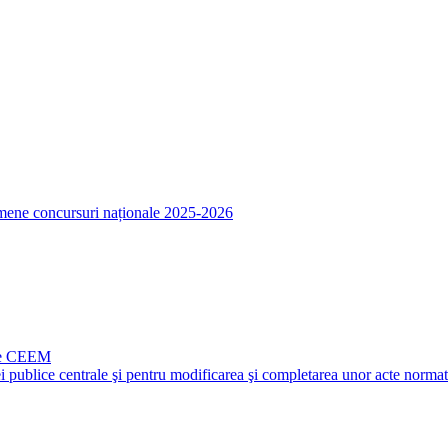
amene concursuri naționale 2025-2026
ale CEEM
i publice centrale şi pentru modificarea şi completarea unor acte norma