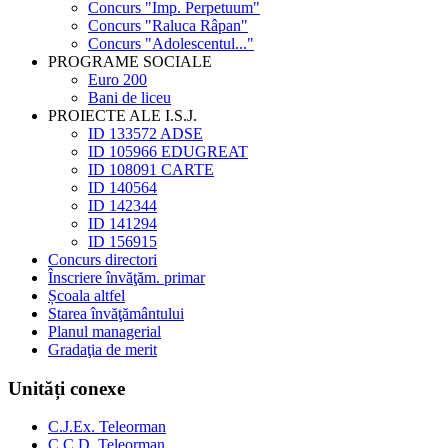
Concurs "Imp. Perpetuum"
Concurs "Raluca Râpan"
Concurs "Adolescentul..."
PROGRAME SOCIALE
Euro 200
Bani de liceu
PROIECTE ALE I.S.J.
ID 133572 ADSE
ID 105966 EDUGREAT
ID 108091 CARTE
ID 140564
ID 142344
ID 141294
ID 156915
Concurs directori
Înscriere învăţăm. primar
Școala altfel
Starea învăţământului
Planul managerial
Gradaţia de merit
Unități conexe
C.J.Ex. Teleorman
C.C.D. Teleorman