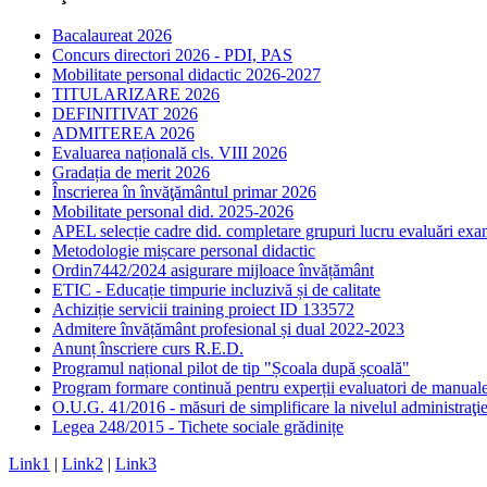
Bacalaureat 2026
Concurs directori 2026 - PDI, PAS
Mobilitate personal didactic 2026-2027
TITULARIZARE 2026
DEFINITIVAT 2026
ADMITEREA 2026
Evaluarea națională cls. VIII 2026
Gradația de merit 2026
Înscrierea în învăţământul primar 2026
Mobilitate personal did. 2025-2026
APEL selecție cadre did. completare grupuri lucru evaluări ex
Metodologie mișcare personal didactic
Ordin7442/2024 asigurare mijloace învățământ
ETIC - Educație timpurie incluzivă și de calitate
Achiziție servicii training proiect ID 133572
Admitere învățământ profesional și dual 2022-2023
Anunț înscriere curs R.E.D.
Programul național pilot de tip "Școala după școală"
Program formare continuă pentru experții evaluatori de manu
O.U.G. 41/2016 - măsuri de simplificare la nivelul administraţie
Legea 248/2015 - Tichete sociale grădinițe
Link1
|
Link2
|
Link3