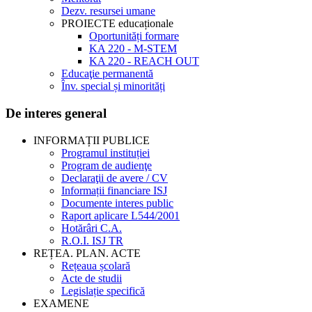
Dezv. resursei umane
PROIECTE educaționale
Oportunități formare
KA 220 - M-STEM
KA 220 - REACH OUT
Educaţie permanentă
Înv. special și minorități
De interes general
INFORMAȚII PUBLICE
Programul instituției
Program de audienţe
Declaraţii de avere / CV
Informații financiare ISJ
Documente interes public
Raport aplicare L544/2001
Hotărâri C.A.
R.O.I. ISJ TR
REȚEA. PLAN. ACTE
Rețeaua școlară
Acte de studii
Legislație specifică
EXAMENE