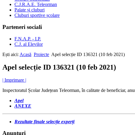
C.J.R.A.E. Teleorman
Palate și cluburi
Cluburi sportive școlare
Parteneri sociali
F.N.A.P. - I.P.
C.J. al Elevilor
Ești aici:
Acasă
Proiecte
Apel selecție ID 136321 (10 feb 2021)
Apel selecție ID 136321 (10 feb 2021)
| Imprimare |
Inspectoratul Școlar Județean Teleorman, în calitate de beneficiar, a
Apel
ANEXE
Rezultate finale selecție experți
Anunţuri